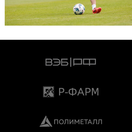
Родриго Вильягре провели МРТ правого коленного
сустава
5 ИЮЛЯ 2025 15:38