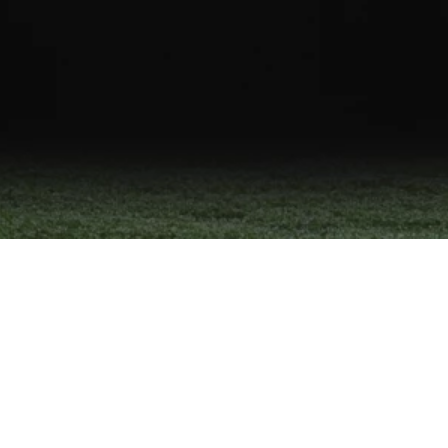
125252, Москва, ул. 3-я Песчаная, д. 2А
+7 (495) 540 38 83
OFFICE@PFC-CSKA.COM
Политика обработки персональных данных
Пользовательское соглашение
Правила приобретения и возврата билетов
Правила поведения зрителей
2001—2026 © Professional Football Club CSKA
На сайте используются
рекомендательные технологии
Сделано в
Riverstart