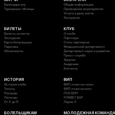
Календарь игр
Общая информация
Турнирные таблицы
Проведение мероприятий
Услуги в день матча
Экскурсии
БИЛЕТЫ
КЛУБ
Билеты на матчи
О клубе
Экскурсии
Партнеры
Карта болельщика
Стать партнером
Парковка
Медицинский департамент
Абонементы
Департамент науки и развития
Пресс-служба
Закупки
Академия
Контакты
ИСТОРИЯ
ВИП
История клуба
ВИП-ложи на сезон
Титулы
ВИП-ложи на матч
Рекорды
ПСБ ВИП
Легенды
FONBET БАР
От А до Я
Лаунж A
БОЛЕЛЬЩИКАМ
МОЛОДЕЖНАЯ КОМАНД