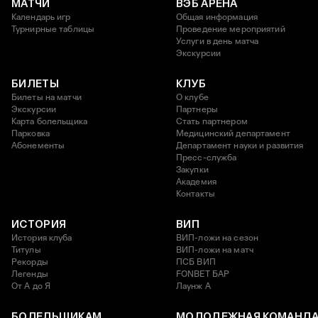
МАТЧИ
ВЭБ АРЕНА
Календарь игр
Общая информация
Турнирные таблицы
Проведение мероприятий
Услуги в день матча
Экскурсии
БИЛЕТЫ
КЛУБ
Билеты на матчи
О клубе
Экскурсии
Партнеры
Карта болельщика
Стать партнером
Парковка
Медицинский департамент
Абонементы
Департамент науки и развития
Пресс-служба
Закупки
Академия
Контакты
ИСТОРИЯ
ВИП
История клуба
ВИП-ложи на сезон
Титулы
ВИП-ложи на матч
Рекорды
ПСБ ВИП
Легенды
FONBET БАР
От А до Я
Лаунж A
БОЛЕЛЬЩИКАМ
МОЛОДЕЖНАЯ КОМАНД