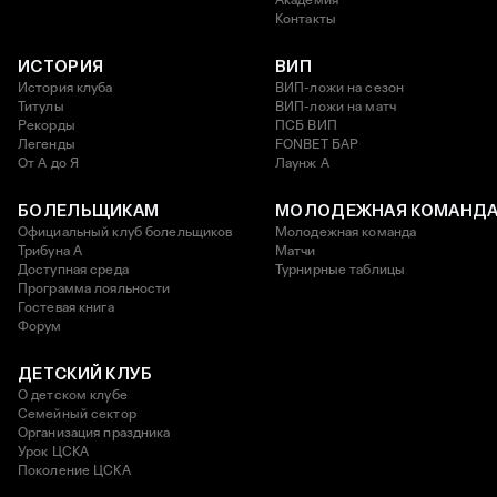
Академия
Контакты
ИСТОРИЯ
ВИП
История клуба
ВИП-ложи на сезон
Титулы
ВИП-ложи на матч
Рекорды
ПСБ ВИП
Легенды
FONBET БАР
От А до Я
Лаунж A
БОЛЕЛЬЩИКАМ
МОЛОДЕЖНАЯ КОМАНД
Официальный клуб болельщиков
Молодежная команда
Трибуна А
Матчи
Доступная среда
Турнирные таблицы
Программа лояльности
Гостевая книга
Форум
ДЕТСКИЙ КЛУБ
О детском клубе
Семейный сектор
Организация праздника
Урок ЦСКА
Поколение ЦСКА