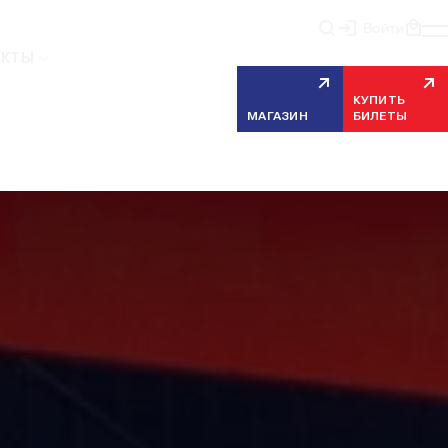
Войти
ЕКТЫ
КУПИТЬ
МАГАЗИН
БИЛЕТЫ