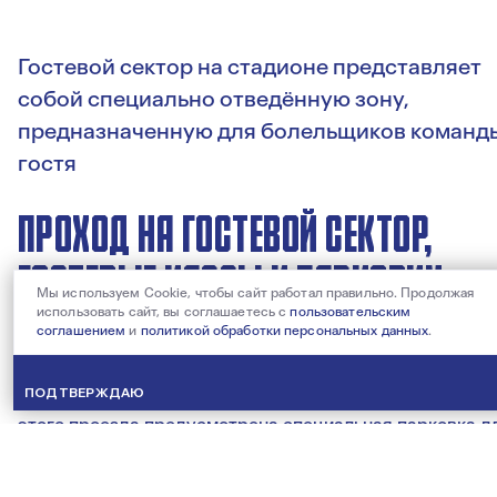
Гостевой сектор на стадионе представляет
собой специально отведённую зону,
предназначенную для болельщиков команд
гостя
ПРОХОД НА ГОСТЕВОЙ СЕКТОР,
ГОСТЕВЫЕ КАССЫ И ПАРКОВКУ
Мы используем Cookie, чтобы сайт работал правильно. Продолжая
использовать сайт, вы соглашаетесь с
пользовательским
соглашением
и
политикой обработки персональных данных
.
Для доступа болельщиков гостевой команды
предусмотрен вход GATE G2.7, расположенный
ПОДТВЕРЖДАЮ
со стороны проезда Берёзовой рощи. Также со стороны
этого проезда предусмотрена специальная парковка д
автобусов с болельщиками гостевой команды.