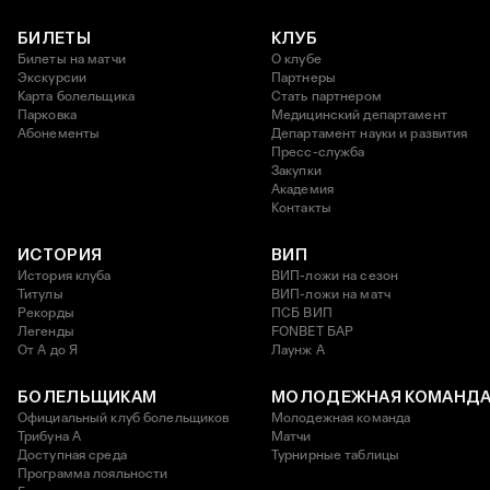
БИЛЕТЫ
КЛУБ
Билеты на матчи
О клубе
Экскурсии
Партнеры
Карта болельщика
Стать партнером
Парковка
Медицинский департамент
Абонементы
Департамент науки и развития
Пресс-служба
Закупки
Академия
Контакты
ИСТОРИЯ
ВИП
История клуба
ВИП-ложи на сезон
Титулы
ВИП-ложи на матч
Рекорды
ПСБ ВИП
Легенды
FONBET БАР
От А до Я
Лаунж A
БОЛЕЛЬЩИКАМ
МОЛОДЕЖНАЯ КОМАНД
Официальный клуб болельщиков
Молодежная команда
Трибуна А
Матчи
Доступная среда
Турнирные таблицы
Программа лояльности