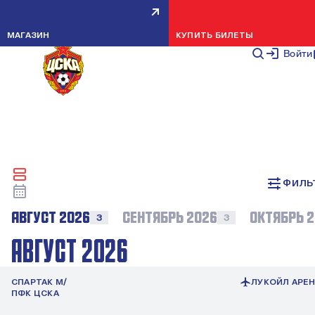
ОСНОВНОЙ СОСТАВ
ТРЕНЕРСКИЙ ШТАБ
КАЛЕНДАРЬ МАТЧЕЙ
ПОКАЗАТЬ ВСЕ
МАГАЗИН
КУПИТЬ БИЛЕТЫ
КАЛЕНДАРЬ МАТЧЕЙ
Войти
ВСЕ
В ГОСТЯХ
ДОМА
ФИЛЬ
АВГУСТ 2026
СЕНТЯБРЬ 2026
ОКТЯБРЬ 
3
3
АВГУСТ 2026
СПАРТАК М/
ЛУКОЙЛ АРЕН
ПФК ЦСКА