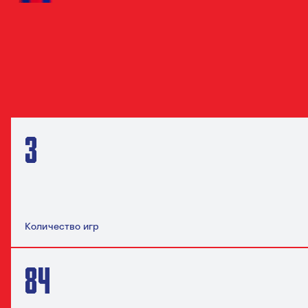
СТАТИСТИКА
ОБ ИГРОКЕ
ПОЛНАЯ СТАТИСТИКА
ПОКАЗАТЬ ВСЕ
СТАТИСТИКА ЗА СЕЗОН 2026/27
3
Количество игр
84