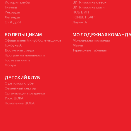
История клуба
ВИП-ложи на сезон
Титулы
ВИП-ложи на матч
Рекорды
ПСБ ВИП
Легенды
FONBET БАР
От А до Я
Лаунж A
БОЛЕЛЬЩИКАМ
МОЛОДЕЖНАЯ КОМАНД
Официальный клуб болельщиков
Молодежная команда
Трибуна А
Матчи
Доступная среда
Турнирные таблицы
Программа лояльности
Гостевая книга
Форум
ДЕТСКИЙ КЛУБ
О детском клубе
Семейный сектор
Организация праздника
Урок ЦСКА
Поколение ЦСКА