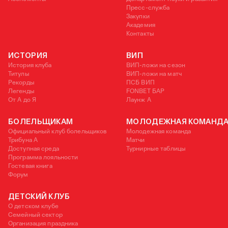
Пресс-служба
Закупки
Академия
Контакты
ИСТОРИЯ
ВИП
История клуба
ВИП-ложи на сезон
Титулы
ВИП-ложи на матч
Рекорды
ПСБ ВИП
Легенды
FONBET БАР
От А до Я
Лаунж A
БОЛЕЛЬЩИКАМ
МОЛОДЕЖНАЯ КОМАНД
Официальный клуб болельщиков
Молодежная команда
Трибуна А
Матчи
Доступная среда
Турнирные таблицы
Программа лояльности
Гостевая книга
Форум
ДЕТСКИЙ КЛУБ
О детском клубе
Семейный сектор
Организация праздника