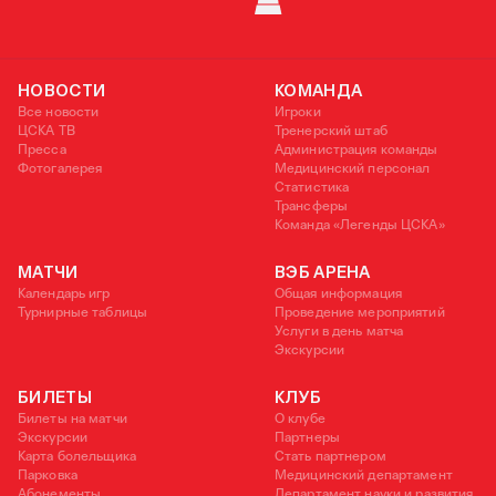
КУБОК УЕФА
НОВОСТИ
КОМАНДА
Все новости
Игроки
ЦСКА ТВ
Тренерский штаб
Пресса
Администрация команды
Фотогалерея
Медицинский персонал
Статистика
Трансферы
Команда «Легенды ЦСКА»
МАТЧИ
ВЭБ АРЕНА
Календарь игр
Общая информация
Турнирные таблицы
Проведение мероприятий
Услуги в день матча
Экскурсии
БИЛЕТЫ
КЛУБ
Билеты на матчи
О клубе
Экскурсии
Партнеры
Карта болельщика
Стать партнером
Парковка
Медицинский департамент
Абонементы
Департамент науки и развития