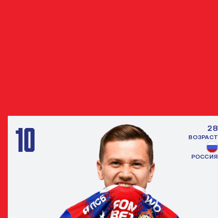
В сезоне 2017/18 забил свои первые два гола в Лиге
Европы («Лиону» и «Арсеналу»).
9
Головин на момент окончания сезона-2018/18 забил 9
голов в 9 матчах чемпионатах России. Во всех этих игр
ПФК ЦСКА одержал победы.
ДРУГИЕ ПОЛУЗАЩИТНИКИ
ВСЕ ИГРО
10
28
ВОЗРАСТ
РОССИЯ