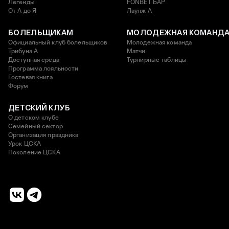
Легенды
FONBET БАР
От А до Я
Лаунж A
БОЛЕЛЬЩИКАМ
МОЛОДЕЖНАЯ КОМАНД
Официальный клуб болельщиков
Молодежная команда
Трибуна А
Матчи
Доступная среда
Турнирные таблицы
Программа лояльности
Гостевая книга
Форум
ДЕТСКИЙ КЛУБ
О детском клубе
Семейный сектор
Организация праздника
Урок ЦСКА
Поколение ЦСКА