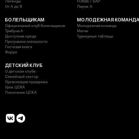
Легенды
FONBET БАР
От А до Я
Лаунж A
БОЛЕЛЬЩИКАМ
МОЛОДЕЖНАЯ КОМАНД
Официальный клуб болельщиков
Молодежная команда
Трибуна А
Матчи
Доступная среда
Турнирные таблицы
Программа лояльности
Гостевая книга
Форум
ДЕТСКИЙ КЛУБ
О детском клубе
Семейный сектор
Организация праздника
Урок ЦСКА
Поколение ЦСКА