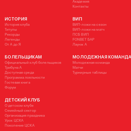
Академия
Контакты
ИСТОРИЯ
ВИП
История клуба
ВИП-ложи на сезон
Титулы
ВИП-ложи на матч
Рекорды
ПСБ ВИП
Легенды
FONBET БАР
От А до Я
Лаунж A
БОЛЕЛЬЩИКАМ
МОЛОДЕЖНАЯ КОМАНД
Официальный клуб болельщиков
Молодежная команда
Трибуна А
Матчи
Доступная среда
Турнирные таблицы
Программа лояльности
Гостевая книга
Форум
ДЕТСКИЙ КЛУБ
О детском клубе
Семейный сектор
Организация праздника
Урок ЦСКА
Поколение ЦСКА