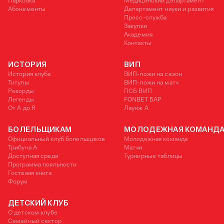
Парковка
Медицинский департамент
Абонементы
Департамент науки и развития
Пресс-служба
Закупки
Академия
Контакты
ИСТОРИЯ
ВИП
История клуба
ВИП-ложи на сезон
Титулы
ВИП-ложи на матч
Рекорды
ПСБ ВИП
Легенды
FONBET БАР
От А до Я
Лаунж A
БОЛЕЛЬЩИКАМ
МОЛОДЕЖНАЯ КОМАНД
Официальный клуб болельщиков
Молодежная команда
Трибуна А
Матчи
Доступная среда
Турнирные таблицы
Программа лояльности
Гостевая книга
Форум
ДЕТСКИЙ КЛУБ
О детском клубе
Семейный сектор