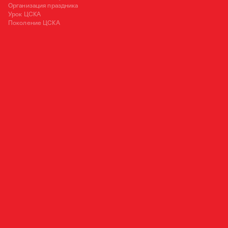
Организация праздника
Урок ЦСКА
Поколение ЦСКА
125252, Москва, ул. 3-я Песчаная, д. 2А
+7 (495) 540 38 83
OFFICE@PFC-CSKA.COM
Политика обработки персональных данных
Пользовательское соглашение
Правила приобретения и возврата билетов
Правила поведения зрителей
2001—2026 © Professional Football Club CSKA
На сайте используются