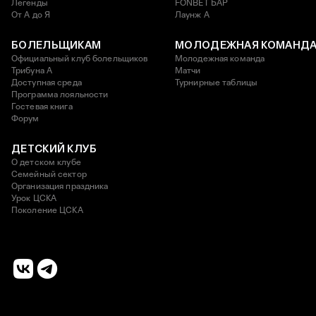
Легенды
FONBET БАР
От А до Я
Лаунж A
БОЛЕЛЬЩИКАМ
МОЛОДЕЖНАЯ КОМАНД
Официальный клуб болельщиков
Молодежная команда
Трибуна А
Матчи
Доступная среда
Турнирные таблицы
Программа лояльности
Гостевая книга
Форум
ДЕТСКИЙ КЛУБ
О детском клубе
Семейный сектор
Организация праздника
Урок ЦСКА
Поколение ЦСКА