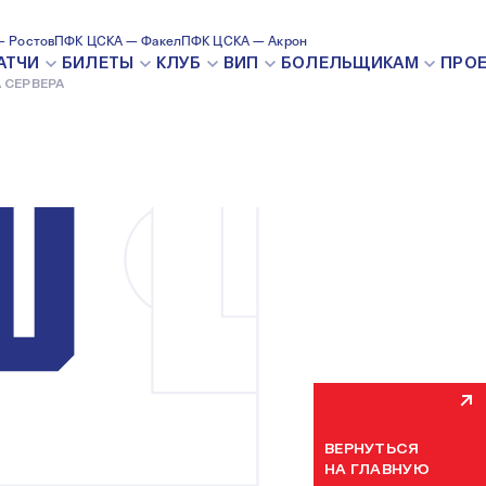
 Ростов
ПФК ЦСКА — Факел
ПФК ЦСКА — Акрон
ВНУТРЕН
АТЧИ
БИЛЕТЫ
КЛУБ
ВИП
БОЛЕЛЬЩИКАМ
ПРО
 СЕРВЕРА
Мы уже устраняем н
некоторое время. П
ВЕРНУТЬСЯ
НА ГЛАВНУЮ