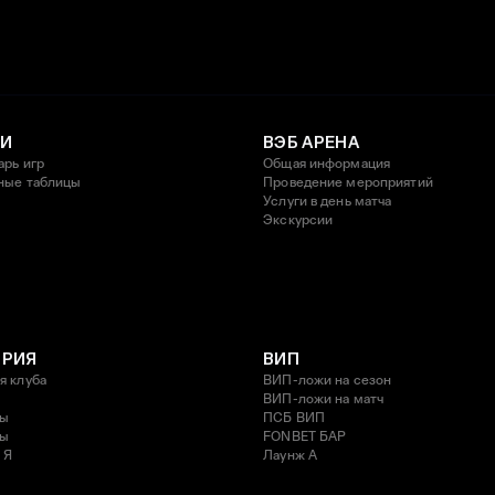
И
ВЭБ АРЕНА
арь игр
Общая информация
ные таблицы
Проведение мероприятий
Услуги в день матча
Экскурсии
ОРИЯ
ВИП
я клуба
ВИП-ложи на сезон
ВИП-ложи на матч
ды
ПСБ ВИП
ды
FONBET БАР
 Я
Лаунж A