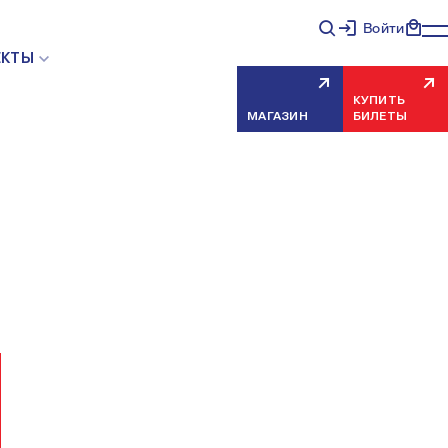
Войти
НЯЯ ОШИБКА СЕРВЕРА
ЕКТЫ
КУПИТЬ
МАГАЗИН
БИЛЕТЫ
еисправность, попробуйте обновить страницу через
риносим извинения за временные неудобства.