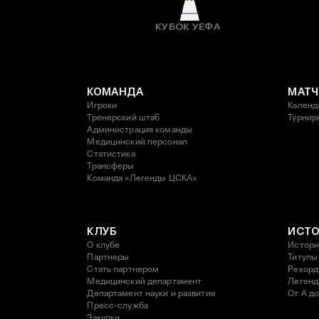
КУБОК УЕФА
КОМАНДА
МАТЧ
Игроки
Календ
Тренерский штаб
Турнир
Администрация команды
Медицинский персонал
Статистика
Трансферы
Команда «Легенды ЦСКА»
КЛУБ
ИСТ
О клубе
Истори
Партнеры
Титулы
Стать партнером
Рекор
Медицинский департамент
Леген
Департамент науки и развития
От А до
Пресс-служба
Закупки