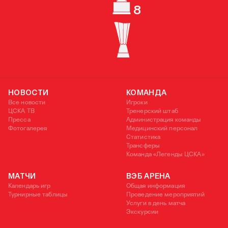
8
СУПЕРКУБОК РОССИИ
КУБОК УЕФА
НОВОСТИ
КОМАНДА
Все новости
Игроки
ЦСКА ТВ
Тренерский штаб
Пресса
Администрация команды
Фотогалерея
Медицинский персонал
Статистика
Трансферы
Команда «Легенды ЦСКА»
МАТЧИ
ВЭБ АРЕНА
Календарь игр
Общая информация
Турнирные таблицы
Проведение мероприятий
Услуги в день матча
Экскурсии