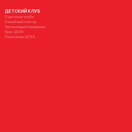
ДЕТСКИЙ КЛУБ
О детском клубе
Семейный сектор
Организация праздника
Урок ЦСКА
Поколение ЦСКА
125252, Москва, ул. 3-я Песчаная, д. 2А
+7 (495) 540 38 83
OFFICE@PFC-CSKA.COM
Политика обработки персональных данных