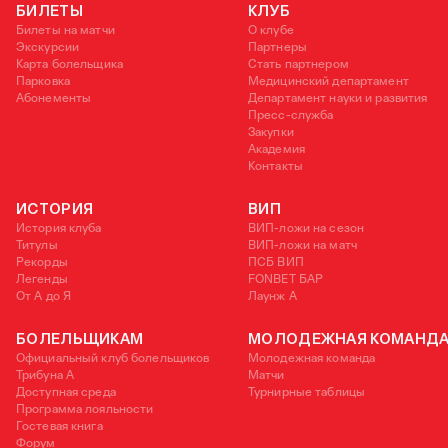
БИЛЕТЫ
КЛУБ
Билеты на матчи
О клубе
Экскурсии
Партнеры
Карта болельщика
Стать партнером
Парковка
Медицинский департамент
Абонементы
Департамент науки и развития
Пресс-служба
Закупки
Академия
Контакты
ИСТОРИЯ
ВИП
История клуба
ВИП-ложи на сезон
Титулы
ВИП-ложи на матч
Рекорды
ПСБ ВИП
Легенды
FONBET БАР
От А до Я
Лаунж A
БОЛЕЛЬЩИКАМ
МОЛОДЕЖНАЯ КОМАНД
Официальный клуб болельщиков
Молодежная команда
Трибуна А
Матчи
Доступная среда
Турнирные таблицы
Программа лояльности
Гостевая книга
Форум