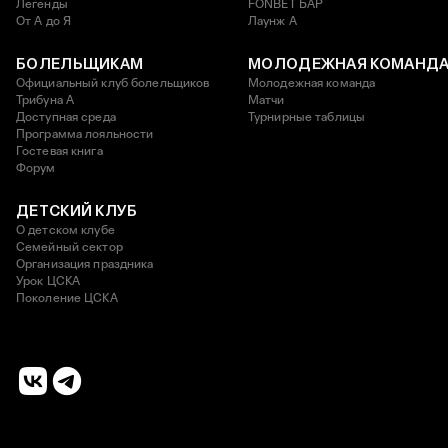
Легенды
FONBET БАР
От А до Я
Лаунж A
БОЛЕЛЬЩИКАМ
МОЛОДЕЖНАЯ КОМАНД
Официальный клуб болельщиков
Молодежная команда
Трибуна А
Матчи
Доступная среда
Турнирные таблицы
Программа лояльности
Гостевая книга
Форум
ДЕТСКИЙ КЛУБ
О детском клубе
Семейный сектор
Организация праздника
Урок ЦСКА
Поколение ЦСКА