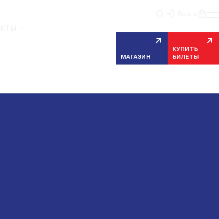
Войти
ЕКТЫ
КУПИТЬ
МАГАЗИН
БИЛЕТЫ