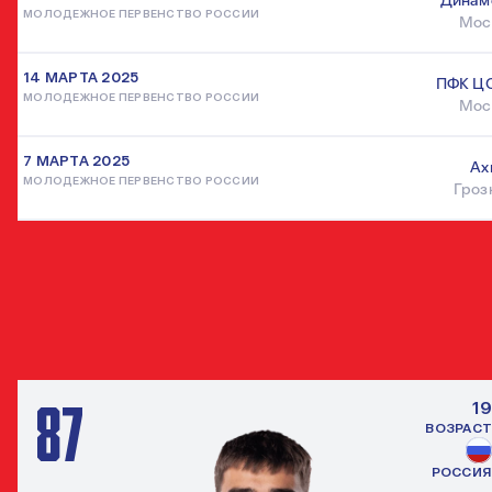
Динам
МОЛОДЕЖНОЕ ПЕРВЕНСТВО РОССИИ
Мос
14 МАРТА 2025
ПФК Ц
МОЛОДЕЖНОЕ ПЕРВЕНСТВО РОССИИ
Мос
7 МАРТА 2025
Ах
МОЛОДЕЖНОЕ ПЕРВЕНСТВО РОССИИ
Гроз
ДРУГИЕ ПОЛУЗАЩИТНИКИ
ВСЕ ИГРО
87
19
ВОЗРАСТ
РОССИЯ