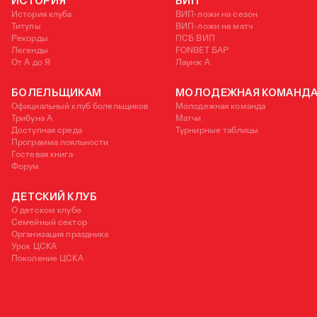
ИСТОРИЯ
ВИП
История клуба
ВИП-ложи на сезон
Титулы
ВИП-ложи на матч
Рекорды
ПСБ ВИП
Легенды
FONBET БАР
От А до Я
Лаунж A
БОЛЕЛЬЩИКАМ
МОЛОДЕЖНАЯ КОМАНД
Официальный клуб болельщиков
Молодежная команда
Трибуна А
Матчи
Доступная среда
Турнирные таблицы
Программа лояльности
Гостевая книга
Форум
ДЕТСКИЙ КЛУБ
О детском клубе
Семейный сектор
Организация праздника
Урок ЦСКА
Поколение ЦСКА