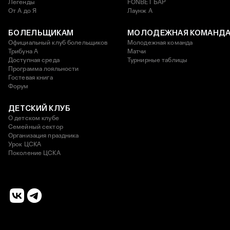
Легенды
FONBET БАР
От А до Я
Лаунж A
БОЛЕЛЬЩИКАМ
МОЛОДЕЖНАЯ КОМАНД
Официальный клуб болельщиков
Молодежная команда
Трибуна А
Матчи
Доступная среда
Турнирные таблицы
Программа лояльности
Гостевая книга
Форум
ДЕТСКИЙ КЛУБ
О детском клубе
Семейный сектор
Организация праздника
Урок ЦСКА
Поколение ЦСКА