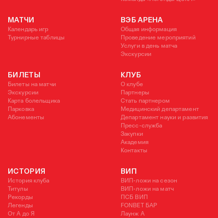
МАТЧИ
ВЭБ АРЕНА
Календарь игр
Общая информация
Турнирные таблицы
Проведение мероприятий
Услуги в день матча
Экскурсии
БИЛЕТЫ
КЛУБ
Билеты на матчи
О клубе
Экскурсии
Партнеры
Карта болельщика
Стать партнером
Парковка
Медицинский департамент
Абонементы
Департамент науки и развития
Пресс-служба
Закупки
Академия
Контакты
ИСТОРИЯ
ВИП
История клуба
ВИП-ложи на сезон
Титулы
ВИП-ложи на матч
Рекорды
ПСБ ВИП
Легенды
FONBET БАР
От А до Я
Лаунж A