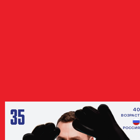
4
Пенальти отбитые, %
0%
Количество пробитых пенальти вратарю
3
ДРУГИЕ ВРАТАРИ
ВСЕ ИГРО
35
40
ВОЗРАСТ
РОССИЯ