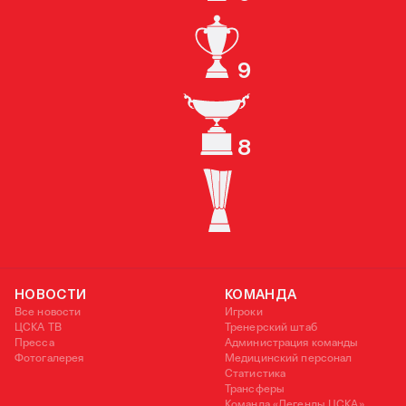
ЧЕМПИОН РОССИИ
9
КУБОК РОССИИ
8
СУПЕРКУБОК РОССИИ
КУБОК УЕФА
НОВОСТИ
КОМАНДА
Все новости
Игроки
ЦСКА ТВ
Тренерский штаб
Пресса
Администрация команды
Фотогалерея
Медицинский персонал
Статистика
Трансферы
Команда «Легенды ЦСКА»