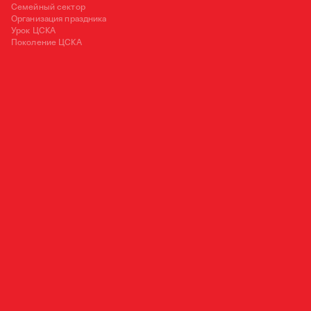
Семейный сектор
Организация праздника
Урок ЦСКА
Поколение ЦСКА
125252, Москва, ул. 3-я Песчаная, д. 2А
+7 (495) 540 38 83
OFFICE@PFC-CSKA.COM
Политика обработки персональных данных
Пользовательское соглашение
Правила приобретения и возврата билетов
Правила поведения зрителей