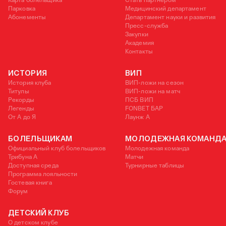
Карта болельщика
Стать партнером
Парковка
Медицинский департамент
Абонементы
Департамент науки и развития
Пресс-служба
Закупки
Академия
Контакты
ИСТОРИЯ
ВИП
История клуба
ВИП-ложи на сезон
Титулы
ВИП-ложи на матч
Рекорды
ПСБ ВИП
Легенды
FONBET БАР
От А до Я
Лаунж A
БОЛЕЛЬЩИКАМ
МОЛОДЕЖНАЯ КОМАНД
Официальный клуб болельщиков
Молодежная команда
Трибуна А
Матчи
Доступная среда
Турнирные таблицы
Программа лояльности
Гостевая книга
Форум
ДЕТСКИЙ КЛУБ
О детском клубе