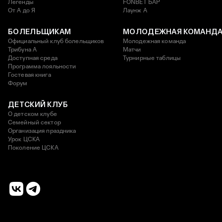
Легенды
FONBET БАР
От А до Я
Лаунж A
БОЛЕЛЬЩИКАМ
МОЛОДЕЖНАЯ КОМАНД
Официальный клуб болельщиков
Молодежная команда
Трибуна А
Матчи
Доступная среда
Турнирные таблицы
Программа лояльности
Гостевая книга
Форум
ДЕТСКИЙ КЛУБ
О детском клубе
Семейный сектор
Организация праздника
Урок ЦСКА
Поколение ЦСКА