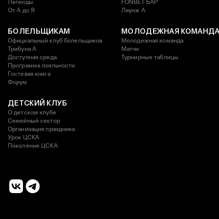
Легенды
FONBET БАР
От А до Я
Лаунж A
БОЛЕЛЬЩИКАМ
МОЛОДЕЖНАЯ КОМАНД
Официальный клуб болельщиков
Молодежная команда
Трибуна А
Матчи
Доступная среда
Турнирные таблицы
Программа лояльности
Гостевая книга
Форум
ДЕТСКИЙ КЛУБ
О детском клубе
Семейный сектор
Организация праздника
Урок ЦСКА
Поколение ЦСКА