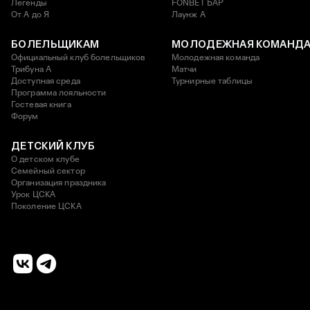
Легенды
FONBET БАР
От А до Я
Лаунж A
БОЛЕЛЬЩИКАМ
МОЛОДЕЖНАЯ КОМАНД
Официальный клуб болельщиков
Молодежная команда
Трибуна А
Матчи
Доступная среда
Турнирные таблицы
Программа лояльности
Гостевая книга
Форум
ДЕТСКИЙ КЛУБ
О детском клубе
Семейный сектор
Организация праздника
Урок ЦСКА
Поколение ЦСКА