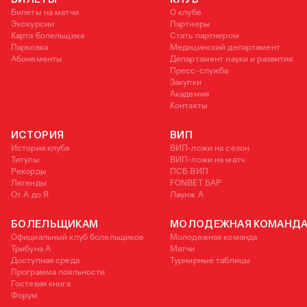
Билеты на матчи
О клубе
Экскурсии
Партнеры
Карта болельщика
Стать партнером
Парковка
Медицинский департамент
Абонементы
Департамент науки и развития
Пресс-служба
Закупки
Академия
Контакты
ИСТОРИЯ
ВИП
История клуба
ВИП-ложи на сезон
Титулы
ВИП-ложи на матч
Рекорды
ПСБ ВИП
Легенды
FONBET БАР
От А до Я
Лаунж A
БОЛЕЛЬЩИКАМ
МОЛОДЕЖНАЯ КОМАНД
Официальный клуб болельщиков
Молодежная команда
Трибуна А
Матчи
Доступная среда
Турнирные таблицы
Программа лояльности
Гостевая книга
Форум