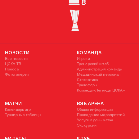
8
СУПЕРКУБОК РОССИИ
КУБОК УЕФА
НОВОСТИ
КОМАНДА
Все новости
Игроки
ЦСКА ТВ
Тренерский штаб
Пресса
Администрация команды
Фотогалерея
Медицинский персонал
Статистика
Трансферы
Команда «Легенды ЦСКА»
МАТЧИ
ВЭБ АРЕНА
Календарь игр
Общая информация
Турнирные таблицы
Проведение мероприятий
Услуги в день матча
Экскурсии
БИЛЕТЫ
КЛУБ