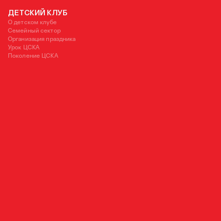
ДЕТСКИЙ КЛУБ
О детском клубе
Семейный сектор
Организация праздника
Урок ЦСКА
Поколение ЦСКА
125252, Москва, ул. 3-я Песчаная, д. 2А
+7 (495) 540 38 83
OFFICE@PFC-CSKA.COM
Политика обработки персональных данных
Пользовательское соглашение