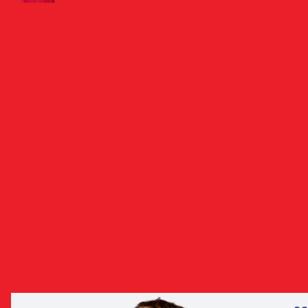
БИОГРАФИЯ
СТАТИСТИКА
ПОЛНАЯ СТАТИСТИКА
ПОКАЗАТЬ ВСЕ
Кирилл родился в Сочи, там же он и начал свой путь
в футболе. В 10 лет пополнил состав Академии ПФК
ЦСКА. В 2025 году Данилов сыграл важную роль
в завоевании серебряных медалей нашей молодежки
в МФЛ: запомнился хет-триком в ворота «Спартака»,
который принес армейцам волевую победу.
С января 2026 года Кирилл выступает за основную
команду. Также на счету Данилова несколько матчей
в составе сборных России до 18 и до 19 лет.
ДРУГИЕ ЗАЩИТНИКИ
ВСЕ ИГРО