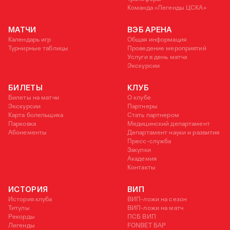
Команда «Легенды ЦСКА»
МАТЧИ
ВЭБ АРЕНА
Календарь игр
Общая информация
Турнирные таблицы
Проведение мероприятий
Услуги в день матча
Экскурсии
БИЛЕТЫ
КЛУБ
Билеты на матчи
О клубе
Экскурсии
Партнеры
Карта болельщика
Стать партнером
Парковка
Медицинский департамент
Абонементы
Департамент науки и развития
Пресс-служба
Закупки
Академия
Контакты
ИСТОРИЯ
ВИП
История клуба
ВИП-ложи на сезон
Титулы
ВИП-ложи на матч
Рекорды
ПСБ ВИП
Легенды
FONBET БАР