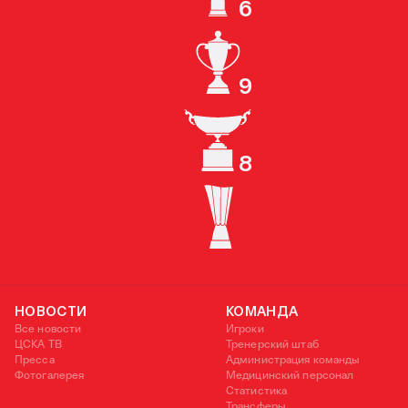
6
ЧЕМПИОН РОССИИ
9
КУБОК РОССИИ
8
СУПЕРКУБОК РОССИИ
КУБОК УЕФА
НОВОСТИ
КОМАНДА
Все новости
Игроки
ЦСКА ТВ
Тренерский штаб
Пресса
Администрация команды
Фотогалерея
Медицинский персонал
Статистика
Трансферы