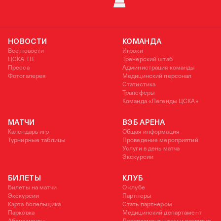
КУБОК УЕФА
НОВОСТИ
КОМАНДА
Все новости
Игроки
ЦСКА ТВ
Тренерский штаб
Пресса
Администрация команды
Фотогалерея
Медицинский персонал
Статистика
Трансферы
Команда «Легенды ЦСКА»
МАТЧИ
ВЭБ АРЕНА
Календарь игр
Общая информация
Турнирные таблицы
Проведение мероприятий
Услуги в день матча
Экскурсии
БИЛЕТЫ
КЛУБ
Билеты на матчи
О клубе
Экскурсии
Партнеры
Карта болельщика
Стать партнером
Парковка
Медицинский департамент
Абонементы
Департамент науки и развития