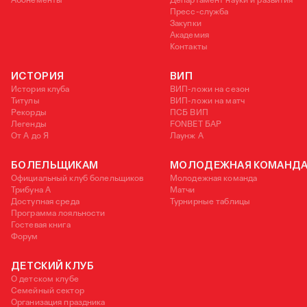
Пресс-служба
Закупки
Академия
Контакты
ИСТОРИЯ
ВИП
История клуба
ВИП-ложи на сезон
Титулы
ВИП-ложи на матч
Рекорды
ПСБ ВИП
Легенды
FONBET БАР
От А до Я
Лаунж A
БОЛЕЛЬЩИКАМ
МОЛОДЕЖНАЯ КОМАНД
Официальный клуб болельщиков
Молодежная команда
Трибуна А
Матчи
Доступная среда
Турнирные таблицы
Программа лояльности
Гостевая книга
Форум
ДЕТСКИЙ КЛУБ
О детском клубе
Семейный сектор
Организация праздника