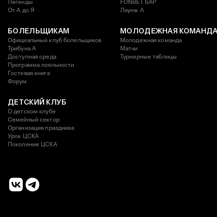
Легенды
FONBET БАР
От А до Я
Лаунж A
БОЛЕЛЬЩИКАМ
МОЛОДЕЖНАЯ КОМАНД
Официальный клуб болельщиков
Молодежная команда
Трибуна А
Матчи
Доступная среда
Турнирные таблицы
Программа лояльности
Гостевая книга
Форум
ДЕТСКИЙ КЛУБ
О детском клубе
Семейный сектор
Организация праздника
Урок ЦСКА
Поколение ЦСКА