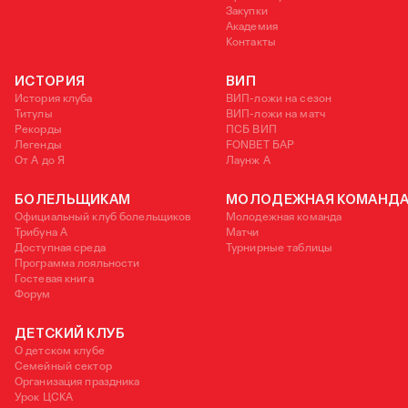
Закупки
Академия
Контакты
ИСТОРИЯ
ВИП
История клуба
ВИП-ложи на сезон
Титулы
ВИП-ложи на матч
Рекорды
ПСБ ВИП
Легенды
FONBET БАР
От А до Я
Лаунж A
БОЛЕЛЬЩИКАМ
МОЛОДЕЖНАЯ КОМАНД
Официальный клуб болельщиков
Молодежная команда
Трибуна А
Матчи
Доступная среда
Турнирные таблицы
Программа лояльности
Гостевая книга
Форум
ДЕТСКИЙ КЛУБ
О детском клубе
Семейный сектор
Организация праздника
Урок ЦСКА