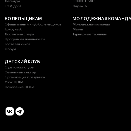
Легенды
FONBET БАР
От А до Я
Лаунж A
БОЛЕЛЬЩИКАМ
МОЛОДЕЖНАЯ КОМАНД
Официальный клуб болельщиков
Молодежная команда
Трибуна А
Матчи
Доступная среда
Турнирные таблицы
Программа лояльности
Гостевая книга
Форум
ДЕТСКИЙ КЛУБ
О детском клубе
Семейный сектор
Организация праздника
Урок ЦСКА
Поколение ЦСКА