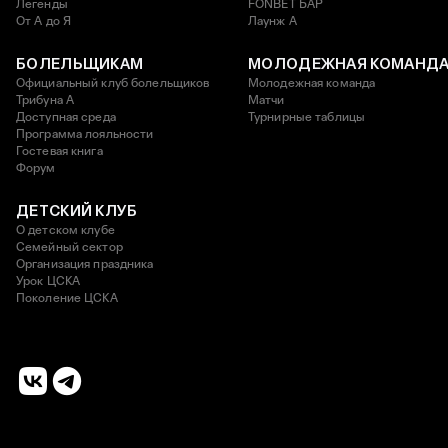
Легенды
FONBET БАР
От А до Я
Лаунж A
БОЛЕЛЬЩИКАМ
МОЛОДЕЖНАЯ КОМАНД
Официальный клуб болельщиков
Молодежная команда
Трибуна А
Матчи
Доступная среда
Турнирные таблицы
Программа лояльности
Гостевая книга
Форум
ДЕТСКИЙ КЛУБ
О детском клубе
Семейный сектор
Организация праздника
Урок ЦСКА
Поколение ЦСКА