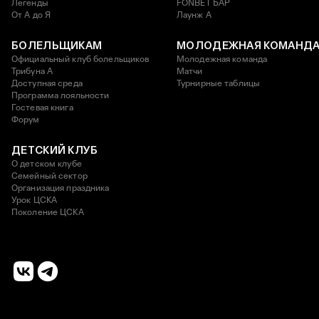
Легенды
FONBET БАР
От А до Я
Лаунж A
БОЛЕЛЬЩИКАМ
МОЛОДЕЖНАЯ КОМАНД
Официальный клуб болельщиков
Молодежная команда
Трибуна А
Матчи
Доступная среда
Турнирные таблицы
Программа лояльности
Гостевая книга
Форум
ДЕТСКИЙ КЛУБ
О детском клубе
Семейный сектор
Организация праздника
Урок ЦСКА
Поколение ЦСКА