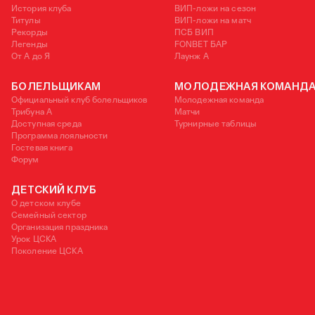
История клуба
ВИП-ложи на сезон
Титулы
ВИП-ложи на матч
Рекорды
ПСБ ВИП
Легенды
FONBET БАР
От А до Я
Лаунж A
БОЛЕЛЬЩИКАМ
МОЛОДЕЖНАЯ КОМАНД
Официальный клуб болельщиков
Молодежная команда
Трибуна А
Матчи
Доступная среда
Турнирные таблицы
Программа лояльности
Гостевая книга
Форум
ДЕТСКИЙ КЛУБ
О детском клубе
Семейный сектор
Организация праздника
Урок ЦСКА
Поколение ЦСКА