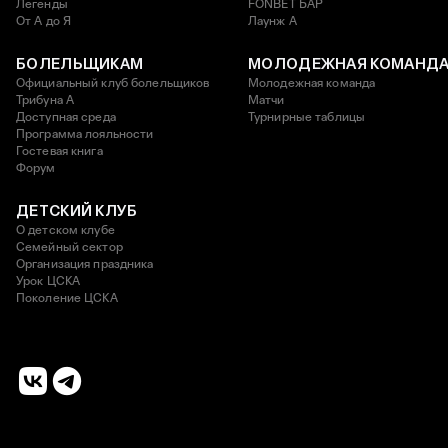
Легенды
FONBET БАР
От А до Я
Лаунж A
БОЛЕЛЬЩИКАМ
МОЛОДЕЖНАЯ КОМАНД
Официальный клуб болельщиков
Молодежная команда
Трибуна А
Матчи
Доступная среда
Турнирные таблицы
Программа лояльности
Гостевая книга
Форум
ДЕТСКИЙ КЛУБ
О детском клубе
Семейный сектор
Организация праздника
Урок ЦСКА
Поколение ЦСКА