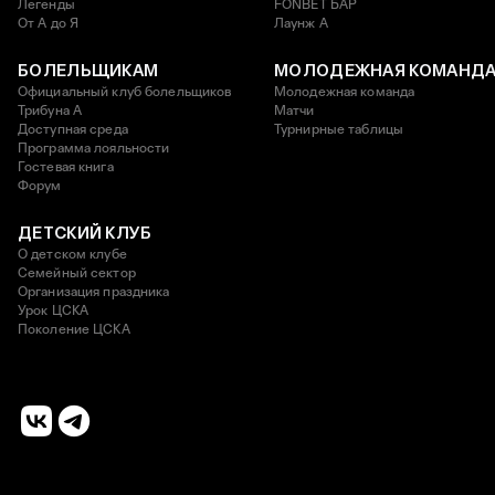
Легенды
FONBET БАР
От А до Я
Лаунж A
БОЛЕЛЬЩИКАМ
МОЛОДЕЖНАЯ КОМАНД
Официальный клуб болельщиков
Молодежная команда
Трибуна А
Матчи
Доступная среда
Турнирные таблицы
Программа лояльности
Гостевая книга
Форум
ДЕТСКИЙ КЛУБ
О детском клубе
Семейный сектор
Организация праздника
Урок ЦСКА
Поколение ЦСКА