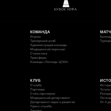
КУБОК УЕФА
КОМАНДА
МАТЧ
Игроки
Календ
Тренерский штаб
Турнир
Администрация команды
Медицинский персонал
Статистика
Трансферы
Команда «Легенды ЦСКА»
КЛУБ
ИСТ
О клубе
Истори
Партнеры
Титулы
Стать партнером
Рекор
Медицинский департамент
Леген
Департамент науки и развития
От А до
Пресс-служба
Закупки