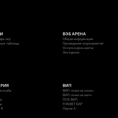
И
ВЭБ АРЕНА
арь игр
Общая информация
ные таблицы
Проведение мероприятий
Услуги в день матча
Экскурсии
ОРИЯ
ВИП
я клуба
ВИП-ложи на сезон
ВИП-ложи на матч
ды
ПСБ ВИП
ды
FONBET БАР
 Я
Лаунж A