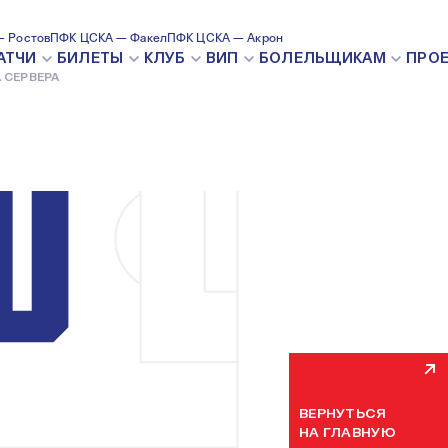
 Ростов
ПФК ЦСКА — Факел
ПФК ЦСКА — Акрон
ВНУТРЕН
АТЧИ
БИЛЕТЫ
КЛУБ
ВИП
БОЛЕЛЬЩИКАМ
ПРО
 СЕРВЕРА
Мы уже устраняем н
некоторое время. П
ВЕРНУТЬСЯ
НА ГЛАВНУЮ