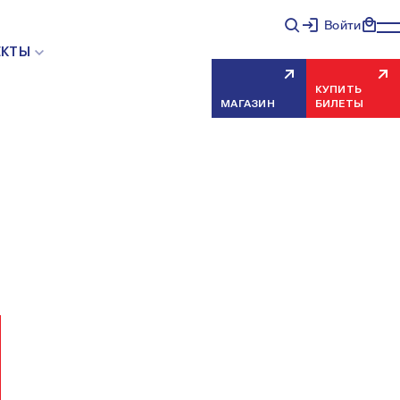
Войти
НЯЯ ОШИБКА СЕРВЕРА
ЕКТЫ
КУПИТЬ
МАГАЗИН
БИЛЕТЫ
еисправность, попробуйте обновить страницу через
риносим извинения за временные неудобства.