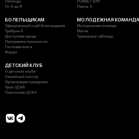
Легенды
FONBET БАР
От А до Я
Лаунж A
БОЛЕЛЬЩИКАМ
МОЛОДЕЖНАЯ КОМАНД
Официальный клуб болельщиков
Молодежная команда
Трибуна А
Матчи
Доступная среда
Турнирные таблицы
Программа лояльности
Гостевая книга
Форум
ДЕТСКИЙ КЛУБ
О детском клубе
Семейный сектор
Организация праздника
Урок ЦСКА
Поколение ЦСКА