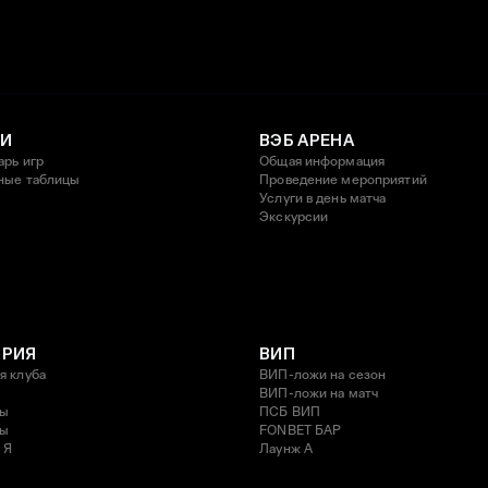
И
ВЭБ АРЕНА
арь игр
Общая информация
ные таблицы
Проведение мероприятий
Услуги в день матча
Экскурсии
ОРИЯ
ВИП
я клуба
ВИП-ложи на сезон
ВИП-ложи на матч
ды
ПСБ ВИП
ды
FONBET БАР
 Я
Лаунж A