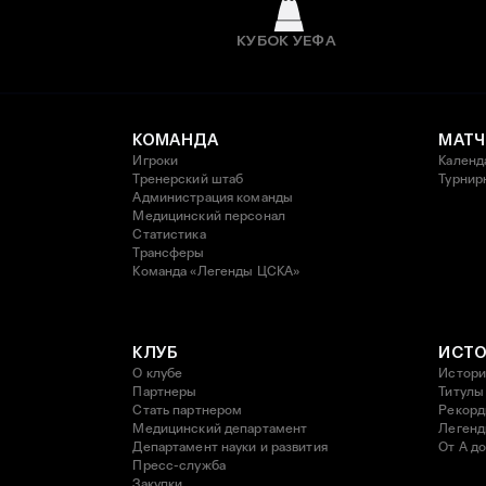
КУБОК УЕФА
КОМАНДА
МАТЧ
Игроки
Календ
Тренерский штаб
Турнир
Администрация команды
Медицинский персонал
Статистика
Трансферы
Команда «Легенды ЦСКА»
КЛУБ
ИСТ
О клубе
Истори
Партнеры
Титулы
Стать партнером
Рекор
Медицинский департамент
Леген
Департамент науки и развития
От А до
Пресс-служба
Закупки