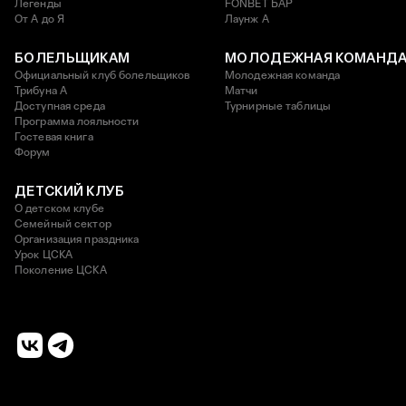
Легенды
FONBET БАР
От А до Я
Лаунж A
БОЛЕЛЬЩИКАМ
МОЛОДЕЖНАЯ КОМАНД
Официальный клуб болельщиков
Молодежная команда
Трибуна А
Матчи
Доступная среда
Турнирные таблицы
Программа лояльности
Гостевая книга
Форум
ДЕТСКИЙ КЛУБ
О детском клубе
Семейный сектор
Организация праздника
Урок ЦСКА
Поколение ЦСКА