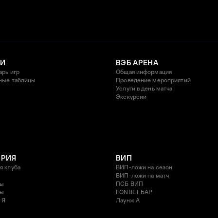
И
ВЭБ АРЕНА
арь игр
Общая информация
ные таблицы
Проведение мероприятий
Услуги в день матча
Экскурсии
ОРИЯ
ВИП
я клуба
ВИП-ложи на сезон
ВИП-ложи на матч
ды
ПСБ ВИП
ды
FONBET БАР
 Я
Лаунж A