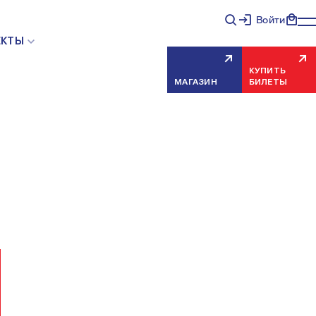
Войти
НЯЯ ОШИБКА СЕРВЕРА
ЕКТЫ
КУПИТЬ
МАГАЗИН
БИЛЕТЫ
еисправность, попробуйте обновить страницу через
риносим извинения за временные неудобства.