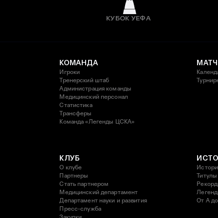
КУБОК УЕФА
КОМАНДА
МАТЧ
Игроки
Календ
Тренерский штаб
Турнир
Администрация команды
Медицинский персонал
Статистика
Трансферы
Команда «Легенды ЦСКА»
КЛУБ
ИСТ
О клубе
Истори
Партнеры
Титулы
Стать партнером
Рекор
Медицинский департамент
Леген
Департамент науки и развития
От А до
Пресс-служба
Закупки