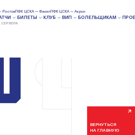
 Ростов
ПФК ЦСКА — Факел
ПФК ЦСКА — Акрон
ВНУТРЕН
АТЧИ
БИЛЕТЫ
КЛУБ
ВИП
БОЛЕЛЬЩИКАМ
ПРО
 СЕРВЕРА
Мы уже устраняем н
некоторое время. П
ВЕРНУТЬСЯ
НА ГЛАВНУЮ