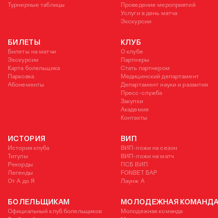
Турнирные таблицы
Проведение мероприятий
Услуги в день матча
Экскурсии
БИЛЕТЫ
КЛУБ
Билеты на матчи
О клубе
Экскурсии
Партнеры
Карта болельщика
Стать партнером
Парковка
Медицинский департамент
Абонементы
Департамент науки и развития
Пресс-служба
Закупки
Академия
Контакты
ИСТОРИЯ
ВИП
История клуба
ВИП-ложи на сезон
Титулы
ВИП-ложи на матч
Рекорды
ПСБ ВИП
Легенды
FONBET БАР
От А до Я
Лаунж A
БОЛЕЛЬЩИКАМ
МОЛОДЕЖНАЯ КОМАНД
Официальный клуб болельщиков
Молодежная команда