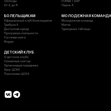
Легенды
FONBET БАР
От А до Я
Лаунж A
БОЛЕЛЬЩИКАМ
МОЛОДЕЖНАЯ КОМАНД
Официальный клуб болельщиков
Молодежная команда
Трибуна А
Матчи
Доступная среда
Турнирные таблицы
Программа лояльности
Гостевая книга
Форум
ДЕТСКИЙ КЛУБ
О детском клубе
Семейный сектор
Организация праздника
Урок ЦСКА
Поколение ЦСКА