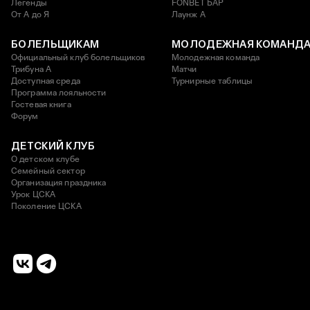
Легенды
FONBET БАР
От А до Я
Лаунж A
БОЛЕЛЬЩИКАМ
МОЛОДЕЖНАЯ КОМАНД
Официальный клуб болельщиков
Молодежная команда
Трибуна А
Матчи
Доступная среда
Турнирные таблицы
Программа лояльности
Гостевая книга
Форум
ДЕТСКИЙ КЛУБ
О детском клубе
Семейный сектор
Организация праздника
Урок ЦСКА
Поколение ЦСКА