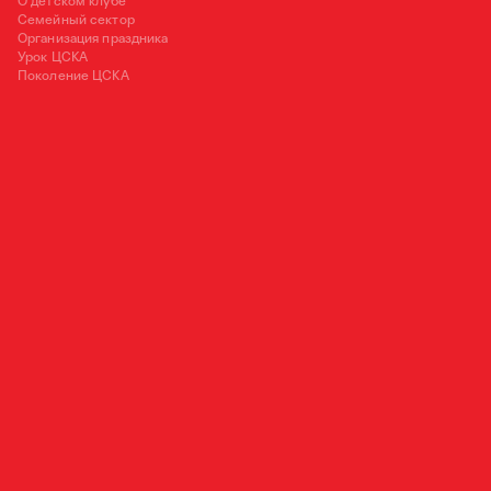
О детском клубе
Семейный сектор
Организация праздника
Урок ЦСКА
Поколение ЦСКА
125252, Москва, ул. 3-я Песчаная, д. 2А
+7 (495) 540 38 83
OFFICE@PFC-CSKA.COM
Политика обработки персональных данных
Пользовательское соглашение
Правила приобретения и возврата билетов
Правила поведения зрителей