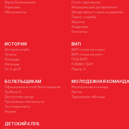
Карта болельщика
Стать партнером
Парковка
Медицинский департамент
Абонементы
Департамент науки и развития
Пресс-служба
Закупки
Академия
Контакты
ИСТОРИЯ
ВИП
История клуба
ВИП-ложи на сезон
Титулы
ВИП-ложи на матч
Рекорды
ПСБ ВИП
Легенды
FONBET БАР
От А до Я
Лаунж A
БОЛЕЛЬЩИКАМ
МОЛОДЕЖНАЯ КОМАНД
Официальный клуб болельщиков
Молодежная команда
Трибуна А
Матчи
Доступная среда
Турнирные таблицы
Программа лояльности
Гостевая книга
Форум
ДЕТСКИЙ КЛУБ