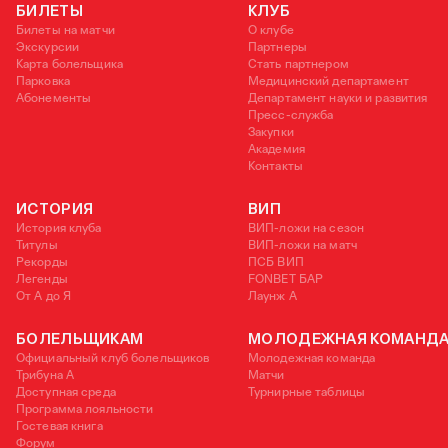
БИЛЕТЫ
КЛУБ
Билеты на матчи
О клубе
Экскурсии
Партнеры
Карта болельщика
Стать партнером
Парковка
Медицинский департамент
Абонементы
Департамент науки и развития
Пресс-служба
Закупки
Академия
Контакты
ИСТОРИЯ
ВИП
История клуба
ВИП-ложи на сезон
Титулы
ВИП-ложи на матч
Рекорды
ПСБ ВИП
Легенды
FONBET БАР
От А до Я
Лаунж A
БОЛЕЛЬЩИКАМ
МОЛОДЕЖНАЯ КОМАНД
Официальный клуб болельщиков
Молодежная команда
Трибуна А
Матчи
Доступная среда
Турнирные таблицы
Программа лояльности
Гостевая книга
Форум