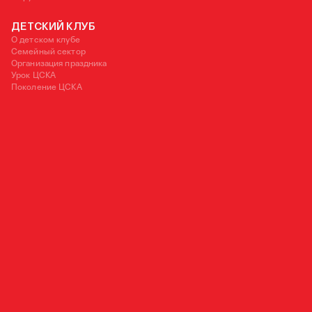
ДЕТСКИЙ КЛУБ
О детском клубе
Семейный сектор
Организация праздника
Урок ЦСКА
Поколение ЦСКА
125252, Москва, ул. 3-я Песчаная, д. 2А
+7 (495) 540 38 83
OFFICE@PFC-CSKA.COM
Политика обработки персональных данных