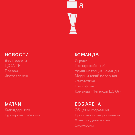
8
СУПЕРКУБОК РОССИИ
КУБОК УЕФА
НОВОСТИ
КОМАНДА
Все новости
Игроки
ЦСКА ТВ
Тренерский штаб
Пресса
Администрация команды
Фотогалерея
Медицинский персонал
Статистика
Трансферы
Команда «Легенды ЦСКА»
МАТЧИ
ВЭБ АРЕНА
Календарь игр
Общая информация
Турнирные таблицы
Проведение мероприятий
Услуги в день матча
Экскурсии