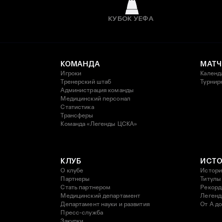
КУБОК УЕФА
КОМАНДА
МАТЧ
Игроки
Календ
Тренерский штаб
Турнир
Администрация команды
Медицинский персонал
Статистика
Трансферы
Команда «Легенды ЦСКА»
КЛУБ
ИСТ
О клубе
Истори
Партнеры
Титулы
Стать партнером
Рекор
Медицинский департамент
Леген
Департамент науки и развития
От А до
Пресс-служба
Закупки