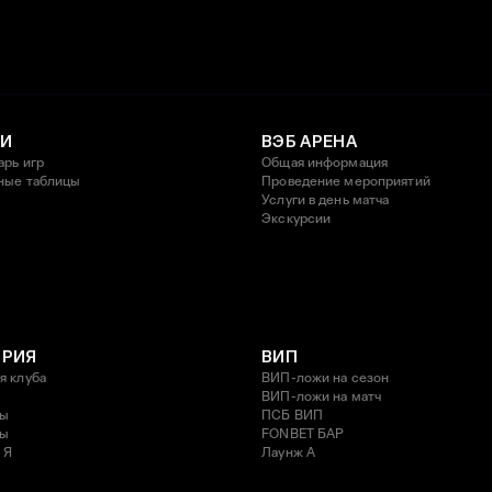
И
ВЭБ АРЕНА
арь игр
Общая информация
ные таблицы
Проведение мероприятий
Услуги в день матча
Экскурсии
ОРИЯ
ВИП
я клуба
ВИП-ложи на сезон
ВИП-ложи на матч
ды
ПСБ ВИП
ды
FONBET БАР
 Я
Лаунж A