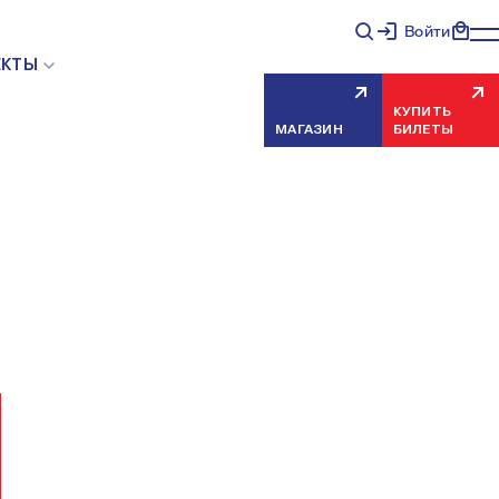
Войти
НЯЯ ОШИБКА СЕРВЕРА
ЕКТЫ
КУПИТЬ
МАГАЗИН
БИЛЕТЫ
еисправность, попробуйте обновить страницу через
риносим извинения за временные неудобства.