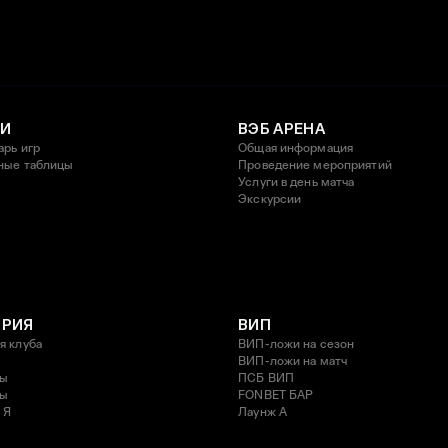
И
ВЭБ АРЕНА
арь игр
Общая информация
ные таблицы
Проведение мероприятий
Услуги в день матча
Экскурсии
ОРИЯ
ВИП
я клуба
ВИП-ложи на сезон
ВИП-ложи на матч
ды
ПСБ ВИП
ды
FONBET БАР
 Я
Лаунж A