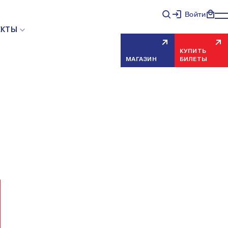
Войти
НЯЯ ОШИБКА СЕРВЕРА
ЕКТЫ
КУПИТЬ
МАГАЗИН
БИЛЕТЫ
еисправность, попробуйте обновить страницу через
риносим извинения за временные неудобства.