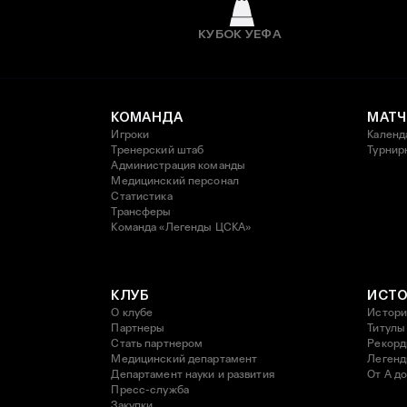
КУБОК УЕФА
КОМАНДА
МАТЧ
Игроки
Календ
Тренерский штаб
Турнир
Администрация команды
Медицинский персонал
Статистика
Трансферы
Команда «Легенды ЦСКА»
КЛУБ
ИСТ
О клубе
Истори
Партнеры
Титулы
Стать партнером
Рекор
Медицинский департамент
Леген
Департамент науки и развития
От А до
Пресс-служба
Закупки