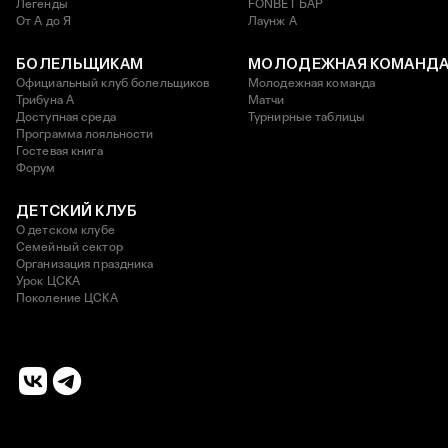
Легенды
FONBET БАР
От А до Я
Лаунж A
БОЛЕЛЬЩИКАМ
МОЛОДЕЖНАЯ КОМАНД
Официальный клуб болельщиков
Молодежная команда
Трибуна А
Матчи
Доступная среда
Турнирные таблицы
Программа лояльности
Гостевая книга
Форум
ДЕТСКИЙ КЛУБ
О детском клубе
Семейный сектор
Организация праздника
Урок ЦСКА
Поколение ЦСКА