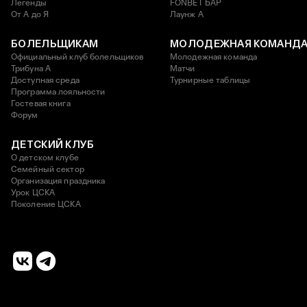
Легенды
FONBET БАР
От А до Я
Лаунж A
БОЛЕЛЬЩИКАМ
МОЛОДЕЖНАЯ КОМАНД
Официальный клуб болельщиков
Молодежная команда
Трибуна А
Матчи
Доступная среда
Турнирные таблицы
Программа лояльности
Гостевая книга
Форум
ДЕТСКИЙ КЛУБ
О детском клубе
Семейный сектор
Организация праздника
Урок ЦСКА
Поколение ЦСКА