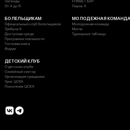
Легенды
FONBET БАР
От А до Я
Лаунж A
БОЛЕЛЬЩИКАМ
МОЛОДЕЖНАЯ КОМАНД
Официальный клуб болельщиков
Молодежная команда
Трибуна А
Матчи
Доступная среда
Турнирные таблицы
Программа лояльности
Гостевая книга
Форум
ДЕТСКИЙ КЛУБ
О детском клубе
Семейный сектор
Организация праздника
Урок ЦСКА
Поколение ЦСКА